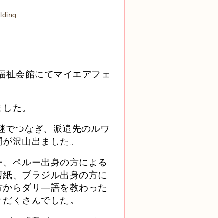
lding
福祉会館にてマイエアフェ
ました。
中継でつなぎ、派遣先のルワ
問が沢山出ました。
ー、ペルー出身の方による
剪紙、ブラジル出身の方に
方からダリ―語を教わった
りだくさんでした。