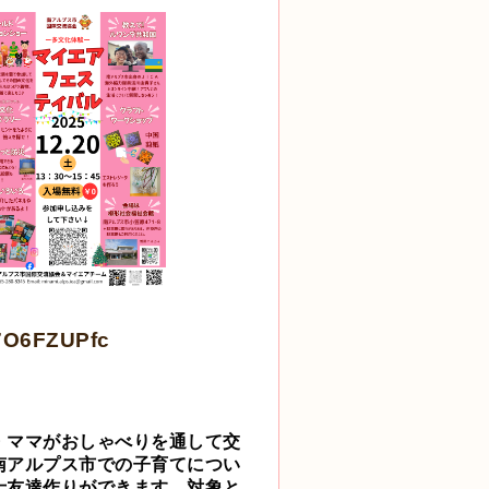
A7O6FZUPfc
・ママがおしゃべりを通して交
南アルプス市での子育てについ
士友達作りができます。対象と