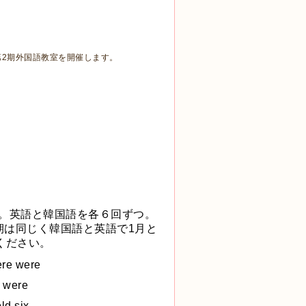
:30に第2期外国語教室を開催します。
た。英語と韓国語を各６回ずつ。
期は同じく韓国語と英語で1月と
ください。
ere were
h were
ld six