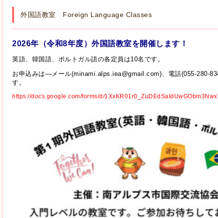
外国語教室 Foreign Language Classes
2026年（令和8年度）外国語教室を開催します！
英語、韓国語、ポルトガル語の各定員は10名です。
お申込みは―メール(minami.alps.iea@gmail.com)、電話(055-
す。
https://docs.google.com/forms/d/1XxKR01r0_ZuDEdSaIdUwGObm3N