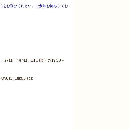
語をお選びください。ご参加お待ちしてお
！
27日、7月4日、11日(金）の19:30～
FQvUlQ_1llb00/edit