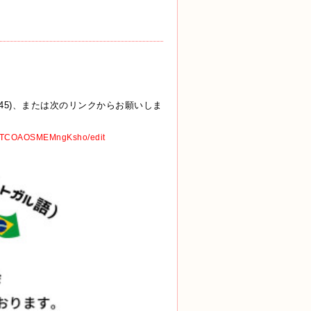
280-8345)、または次のリンクからお願いしま
wxTCOAOSMEMngKsho/edit